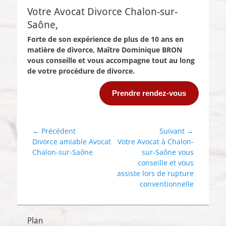
Votre Avocat Divorce Chalon-sur-
Saône,
Forte de son expérience de plus de 10 ans en
matière de divorce, Maître Dominique BRON
vous conseille et vous accompagne tout au long
de votre procédure de divorce.
Prendre rendez-vous
Navigation
← Précédent
Suivant →
Article
Article
Divorce amiable Avocat
Votre Avocat à Chalon-
de
précédent :
suivant :
Chalon-sur-Saône
sur-Saône vous
l’article
conseille et vous
assiste lors de rupture
conventionnelle
Plan