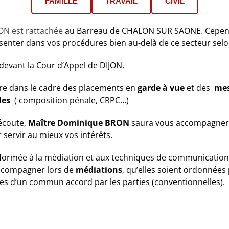
FAMILLE
TRAVAIL
CIVIL
ON est rattachée
au Barreau de CHALON SUR SAONE. Cepend
ésenter dans vos procédures bien au-delà de ce secteur selo
 devant la Cour d’Appel de DIJON.
tre dans le cadre des placements en
garde à vue
et des
mes
les
( composition pénale, CRPC…)
 écoute,
Maître Dominique BRON
saura vous accompagner d
servir au mieux vos intérêts.
formée à la médiation et aux techniques de communication 
accompagner lors de
médiations
, qu’elles soient ordonnées 
dées d’un commun accord par les parties (conventionnelles).