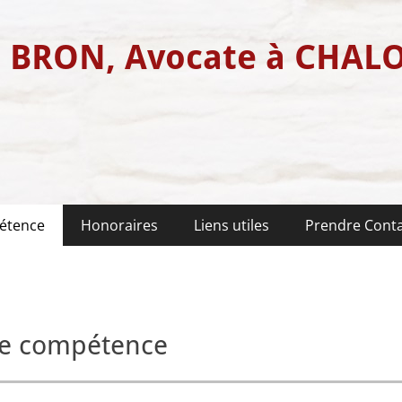
e BRON, Avocate à CHAL
étence
Honoraires
Liens utiles
Prendre Cont
e compétence