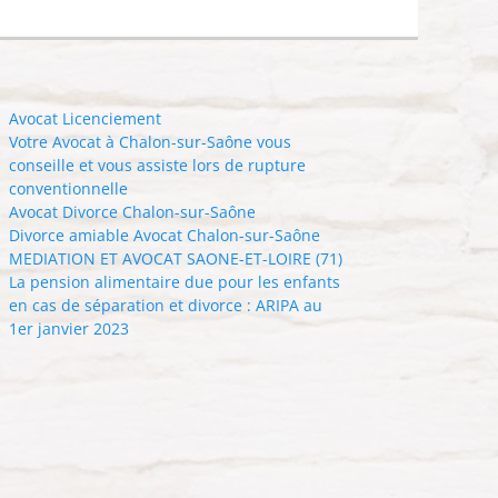
Avocat Licenciement
Votre Avocat à Chalon-sur-Saône vous
conseille et vous assiste lors de rupture
conventionnelle
Avocat Divorce Chalon-sur-Saône
Divorce amiable Avocat Chalon-sur-Saône
MEDIATION ET AVOCAT SAONE-ET-LOIRE (71)
La pension alimentaire due pour les enfants
en cas de séparation et divorce : ARIPA au
1er janvier 2023