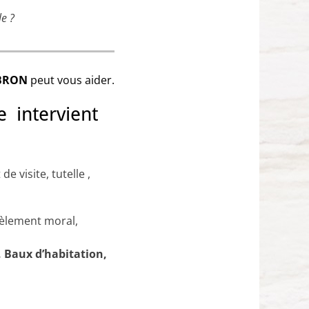
le ?
 BRON
peut vous aider.
le intervient
e visite, tutelle ,
cèlement moral,
 Baux d’habitation,