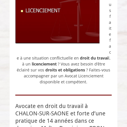
u
s
f
a
it
e
f
a
c
e à une situation conflictuelle en
droit du travai
l,
à un
licenciement
? Vous avez besoin d’être
éclairé sur vos
droits et obligations
? Faites-vous
accompagner par un Avocat Licenciement
disponible et compétent.
Avocate en droit du travail à
CHALON-SUR-SAONE et forte d’une
pratique de 14 années dans ce