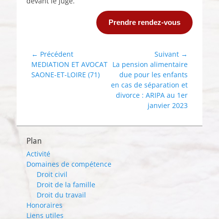
devant le juge.
Prendre rendez-vous
Navigation
← Précédent
Suivant →
Article
Article
MEDIATION ET AVOCAT
La pension alimentaire
de
précédent :
suivant :
SAONE-ET-LOIRE (71)
due pour les enfants
l’article
en cas de séparation et
divorce : ARIPA au 1er
janvier 2023
Plan
Activité
Domaines de compétence
Droit civil
Droit de la famille
Droit du travail
Honoraires
Liens utiles